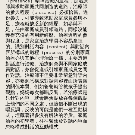
（presence）精神治療的過程，是治療
師與求助家庭共同創造的道路，治療師
的參與程度（presence）必須恰當。過
份參與，可能導致求助家庭成員參與不
足，療程就缺乏新的經歷。如參與不
足，任由家庭成員引領道路，同樣沒能
獲得充份的有用新經歷。治療過程的參
與程度，是家庭治療學員不容易拿捏
的。識別對話內容（content）與對話內
容所構成的過程（process）的分別家庭
治療亦與其他心理治療一樣，主要透過
對話進行治療。治療師會與不同家庭成
員對話，亦會促進或引領家庭成員之間
作對話。治療師不但要非常留意對話內
容，亦要洞悉構成對話內容裡面所表露
的關係本質。例如爸爸就管教孩子提出
觀點，媽媽每次都唱反調，若治療師是
只針對內容，就會將焦點放在每個觀點
上他們的不同之處，但這個不斷出現的
唱反調，反映的可能是他們一種互動模
式，埋藏著很多沒有解決的矛盾。家庭
治療的初學者，往往聚焦於對話內容而
忽略構成對話的互動模式。