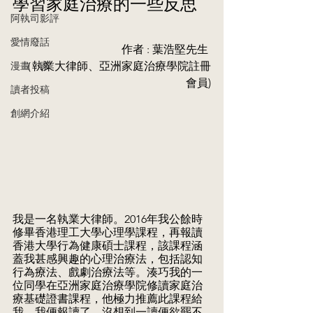
學習家庭治療的一些反思
阿執司影評
愛情廢話
作者 : 葉浩堅先生 
漫畫．家
（執業大律師、亞洲家庭治療學院註冊
會員)
讀者投稿
創網介紹
我是一名執業大律師。2016年我公餘時
修畢香港理工大學心理學課程，再報讀
香港大學行為健康碩士課程，該課程涵
蓋我甚感興趣的心理治療法，包括認知
行為療法、戲劇治療法等。湊巧我的一
位同學在亞洲家庭治療學院修讀家庭治
療基礎證書課程，他極力推薦此課程給
我，我便報讀了。沒想到一讀便欲罷不