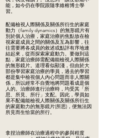
能，如今仍在學院跟隨李維榕博士學
習。
配備檢視人際關係及關係所衍生的家庭
動力（family dynamics）的無形鏡片有
別於個人治療，家庭治療的焦點放在檢
視家庭成員之間的關係及互為影響，往
往需要將各成員的敘述或點評有序地連
結起來，從而探索家庭動力。要做到這
點，家庭治療師需配備能檢視人際關係
的無形鏡片。道理看似顯淺，但由於大
部份學習家庭治療的學員，過去的學習
都是集中檢視個人內心問題而非人際關
係，所以經常不自覺地將問題看成是個
人的。治療師進行治療時，均受其「所
思、所見、所行」支配。因此，學員如
果不配備能檢視人際關係及關係所衍生
的家庭動力的無形鏡片(所思)，便無法因
所見而生恰當的所行。
拿捏治療師在治療過程中的參與程度