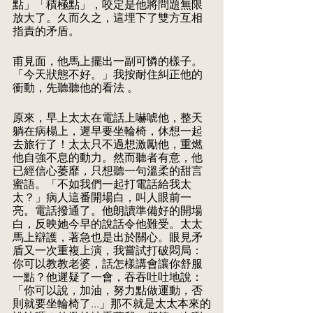
點」「積極點」，咬定是他將問題無限
放大了。久而久之，這埋下了雙方互相
指責的矛盾。
甫見面，他馬上擺出一副可憐的樣子。
「今天狀態不好。」我按耐住糾正他的
衝動，先聽聽他的看法 。
原來，早上太太在電話上嚇唬他，整天
躺在病榻上，遲早要坐輪椅，休想一起
去旅行了！太太只不過想激勵他，重燃
他自強不息的動力。然而聽者有意，他
已經信心萎靡，只想聽一句溫柔的甜言
蜜語。「不如我們一起打電話給我太
太？」病人這番開場白，叫人眼前一
亮。電話撥通了。他朗讀準備好的開場
白，反映她今早的說話令他難受。太太
馬上辯護，著急也是出於關心。眼見矛
盾又一次重複上演，我嘗試打破悶局：
你可以教教老婆，話怎樣講會讓你舒服
一點？他遲疑了一會，吞吞吐吐地說：
「你可以說，加油，努力點做運動，否
則就要坐輪椅了...」那不就是太太本來的