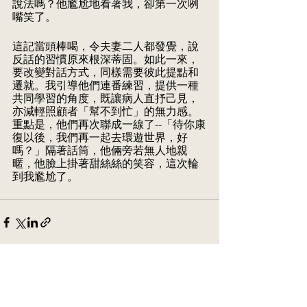
說法嗎？他尷尬地看著我，卻第一次咧
嘴笑了。
這記當頭棒喝，令夫妻二人都發覺，說
反話的習慣原來根深蒂固。如此一來，
要改變對話方式，同樣需要彼此提點和
遷就。我引導他們連番練習，提供一種
共同學習的角度，既讓病人直抒己見，
亦減輕照顧者「幫不到忙」的無力感。
重點是，他們再次聯成一線了--「待你康
復以後，我們再一起去環遊世界，好
嗎？」隔著話筒，他倆旁若無人地親
暱，他臉上掛著甜絲絲的笑容，這次輪
到我尷尬了。
See All
Recent Posts