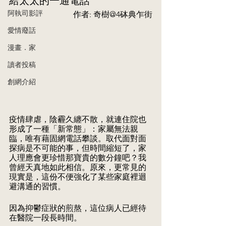
給太太的一通電話
阿執司影評
作者: 奇樹@4砵典乍街
愛情廢話
漫畫．家
讀者投稿
創網介紹
疫情肆虐，陰霾久纏不散，就連住院也
形成了一種「新常態」：家屬無法親
臨，唯有藉固網電話攀談。取代面對面
探病是不可能的事，但時間縮短了，家
人理應會更珍惜那寶貴的數分鐘吧？我
曾經天真地如此相信。原來，更常見的
現實是，這份不便強化了某些家庭裡迴
避溝通的習慣。
因為抑鬱症狀的煎熬，這位病人已經待
在醫院一段長時間。