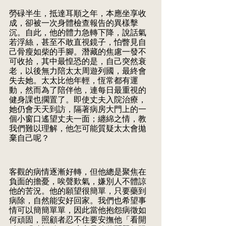
勞碌半生，抵達耳順之年，本應坐享收
成，卻被一次身體檢查報告的異樣擊
沉。自此，他的體力急轉下降，說話氣
若浮絲，甚至不敢直視鏡子，怕瞥見自
己骨瘦如柴的手腳。潛藏的焦慮一發不
可收拾，其中最惶恐的是，自己突然衰
老，以後無力陪太太周遊列國，最終會
失去她。太太比他年輕，恆常都有運
動，然而為了陪伴他，連每日最重視的
健身課也擱置了。即使丈夫入院治療，
她仍會天天到訪，隔著病房大門上的一
個小窗口遙望丈夫一面；纏綿之情，教
我們難以理解，他怎可能質疑太太會拋
棄自己呢？
客觀的病情逐漸好轉，但他總是聚焦在
負面的擔憂，唉聲歎氣，嫌別人不體諒
他的苦況。他的願望很簡單，只要藥到
病除，自然能安好回家。我們也希望事
情可以簡簡單單，因此當他抱怨病徵如
何頑固，照顧者忍不住要安撫他「看開