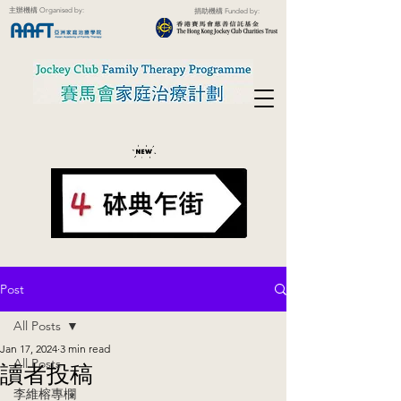
主辦機構 Organised by:
捐助機構 Funded by:
Post
All Posts
Jan 17, 2024
3 min read
All Posts
讀者投稿
李維榕專欄