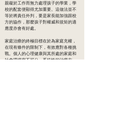
親礙於工作而無力處理孩子的學業，學
校的配套便顯得尤加重要。這做法並不
等於將責任外判，要是家長能加強跟校
方的協作，那麼孩子對權威和規矩的適
應度亦會有好處。
家庭治療的終極目標在於為家庭充權，
在現有條件的限制下，有效應對各種挑
戰。個人的心理健康與其所處的家庭和
社會環境密不可分。系統性的治療方
法，能夠更有效地理解複雜的家庭問
題，實現真正的成長和改變。
See All
Recent Posts