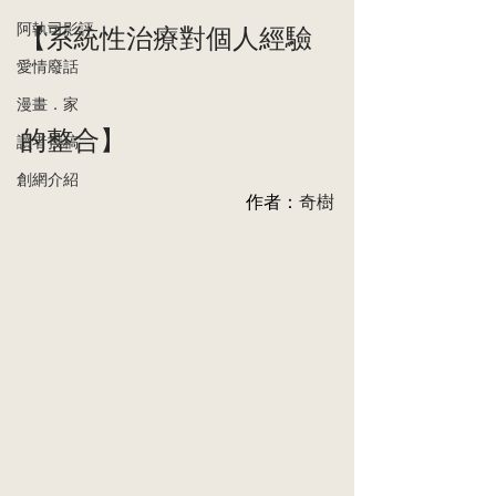
【系統性治療對個人經驗
阿執司影評
愛情廢話
漫畫．家
的整合】
讀者投稿
創網介紹
作者：
奇樹