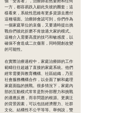
個「受害者」，治療師若然要附和任何
⼀方，都容易跌入顧此失彼的圈套；這
樣看來，系統性思維有更多資源去應付
這種場面。治療師會認可到，你們作為
一個家庭單位的哀傷，又要適時提出挑
戰你們彼此折磨不肯放過大家的模式。
這種介入需要高度的技巧和敏感度，以
確保不會造成二次傷害，同時開創改變
的可能性。
在實際治療過程中，家庭治療師的工作
範疇往往超越了直接的家庭系統。他們
經常需要與教育機構、社區組織，乃至
社會服務機構合作，以全面了解和處理
家庭面臨的挑戰。很多情況下，家庭內
部的互動模式常常是對外部壓力和挑戰
的適應反應，而非問題的根源。更廣泛
的背景因素，可以包括經濟壓力、社群
文化、結構性不公平等等。舉例說，雙