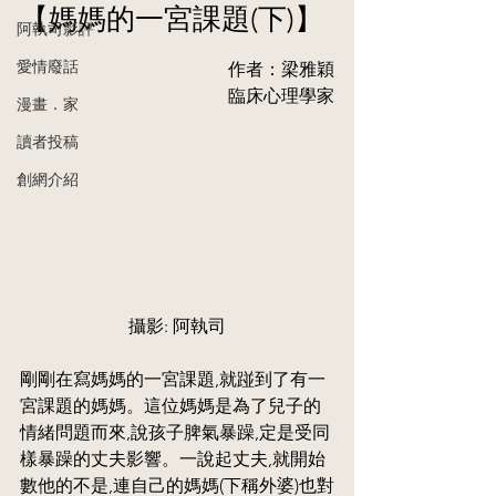
【媽媽的一宮課題(下)】
阿執司影評
愛情廢話
作者：梁雅穎
臨床心理學家
漫畫．家
讀者投稿
創網介紹
攝影: 阿執司
剛剛在寫媽媽的一宮課題,就踫到了有一
宮課題的媽媽。這位媽媽是為了兒子的
情緒問題而來,說孩子脾氣暴躁,定是受同
樣暴躁的丈夫影響。一說起丈夫,就開始
數他的不是,連自己的媽媽(下稱外婆)也對