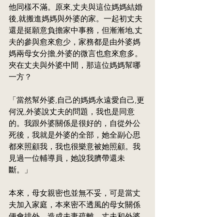
他同樣不滿。原來,丈夫與這位媽媽結婚
後,就搬進媽媽與外婆的家。一起初丈夫
還是挺願意負擔家中事務，但漸漸地,丈
夫的參與愈來愈少，家務都是由外婆媽
媽兩母女分擔,外婆的微言也愈來愈多。
夾在丈夫與外婆中間，那這位媽媽幫哪
一方？
「當然幫外婆,自己的媽媽永遠愛自己,更
何況,外婆說丈夫的問題，我也是同意
的。我跟外婆關係是很好的，自從外公
死後，我就是外婆的全部，她全副心思
都來照顧我，我也很樂意被她照顧。我
見過一位輔導員，她說我臍帶還未
斷。」
本來，母女親密也並無不妥，可是當丈
夫加入家庭，本來密不透風的母女關係
便會排外，造成夫妻疏離。丈夫和外婆