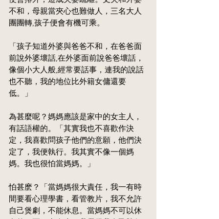
不和，母親當夾心也難做人，三名大人
團團轉,孩子便會有機可乘。
「孩子知道外婆與爸爸不和，在爸爸面
前說外婆壞話,在外婆面前說爸爸壞話，
像個小大人般,經常要話事，連我的說話
也不聽，我的地位比外籍女傭還要
低。」
為甚麼呢？媽媽應該是家中的女主人，
有話語權的。「其實我也不喜歡作決
定，我喜歡問孩子他們的意願，他們決
定了，我便執行。我其實不像一個媽
媽。我也很怕當媽媽。」
怕甚麽？「當媽媽很大責任，我一有時
間要看心理學書，看管教片，我不允許
自己煲劇，不能休息。當媽媽不可以休