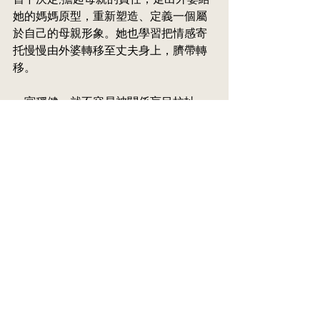
她的媽媽原型，重新塑造、定義一個屬
於自己的母親形象。她也學習把情感寄
托慢慢由外婆轉移至丈夫身上，臍帶轉
移。
一宮穩健，就不容易被關係盲目拉扯，
矛盾糾纏。相信當這位媽媽處理好一宮
的課題，對宮七宮的課題 - 與丈夫的關
係，也會隨之改善。再者，媽媽的一宮
健康，孩子就有健康的媽媽原型；孩子
的月亮安頓，就有空間好好發展自己的
一宮。
一宮真是個重要東西。