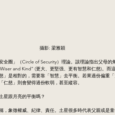
攝影: 梁雅穎
圈」（Circle of Security）理論。該理論指出父母
onger, Wiser and Kind” (更大、更堅强、更有智慧和仁慈
慈」是相對的，需要靠「智慧」去平衡。若果過份偏重「
「仁慈」則會變得過份軟弱，甚至縱容。
土星跟月亮的平衡嗎？
稱，象徵權威、紀律、責任。土星很多時代表父親或是童