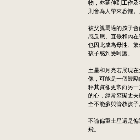
物，亦延伸到工作及
則會為人帶來恐懼。
被父親罵過的孩子會
感反應、直覺和內在
也因此成為母性、繁
孩子感到受呵護。
土星和月亮若展現在
像，可能是一個嚴勵
秤其實卻更常向另一
的心，經常窒礙丈夫
全不能參與管教孩子
不論偏重土星還是偏
飛。