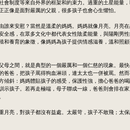
社會制度等來自外界的框架和約束力。過重的土星能量，
正正像是面對嚴厲的父親，很多孩子也會心生懼怕。
由誰來安慰？當然是溫柔的媽媽。媽媽就像月亮。月亮在
安全感，在眾多文化中都代表女性陰柔能量，與陽剛男性
殖和養育的象徵，像媽媽為孩子提供情感滋養，溫和照顧
父母之間，就是典型的一個嚴厲和一個仁慈的現象。最快
的爸爸，把孩子罵得狗血淋頭，連太太也一併被罵。然而
方傾斜：媽媽體貼孩子的感受，保護性強，擔心爸爸的喝
訓示孩子。若再走極端，母子聯成一線，爸爸則會排在家
。
重月亮，對孩子都沒有益處。太嚴苛，孩子不敢飛；太保