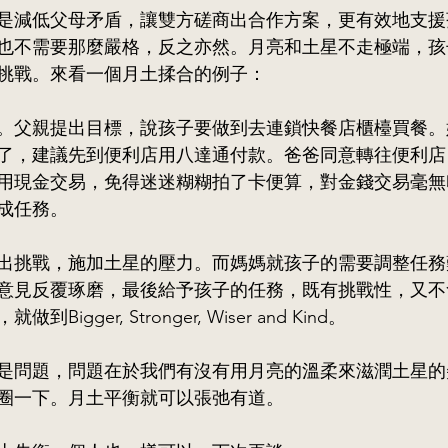
是減低父母矛盾，讓雙方磋商出合作方案，更有效地支援
也不需要那麼嚴格，反之亦然。月亮和土星不走極端，孩
挑戰。來看一個月土揉合的例子：
。父親提出目標，說孩子要做到去連鎖快餐店櫃檯買餐。
了，建議先到便利店用八達通付款。爸爸同意轉往便利店
用現金交易，免得迷迷糊糊拍了卡便算，對金錢交易毫無
成任務。
出挑戰，施加土星的壓力。而媽媽就孩子的需要調整任務
意見反覆琢磨，最後給予孩子的任務，既有挑戰性，又不
igger, Stronger, Wiser and Kind。
是問題，問題在於我們有沒有用月亮的溫柔來滋潤土星的
圈一下。月土平衡就可以張弛有道。