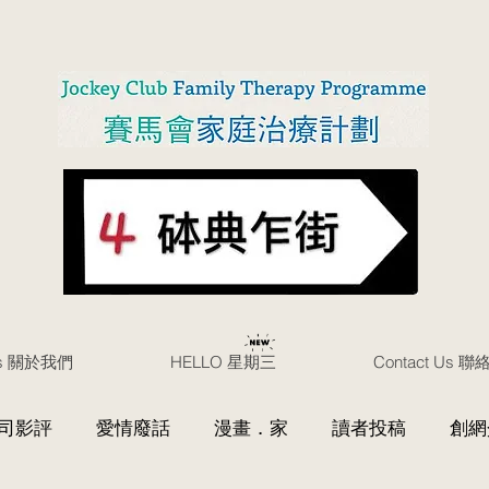
Us 關於我們
HELLO 星期三
Contact Us 
司影評
愛情廢話
漫畫．家
讀者投稿
創網