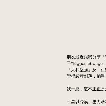
朋友最近跟我分享「安全
子“Bigger, Str
「大和堅強」及「仁
變得嚴苛刻薄，偏重
我一聽，這不正正是
土星以冷漠、壓力著