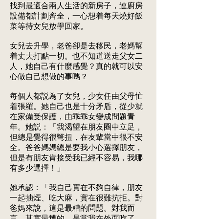
找到最適合兩人生活的新房子，連廚房
設備都計劃齊全，一心想着每天燒好飯
菜等待女兒放學回家。
女兒去升學，老爸卻是去移民，老媽幫
着丈夫打點一切。也不知道送走父女二
人，她自己有什麼感覺？真的就可以安
心做自己想做的事嗎？
每個人都説為了女兒，少女任由父母忙
着張羅。她自己也是十分矛盾，從少就
在家備受保護，由乖乖女變成問題青
年。她説：「我渴望在朋友圈中立足，
但總是覺得很彆扭，在友輩當中很不安
全。爸爸媽媽總是要我小心選擇朋友，
但是有朋友肯接受我已經不容易，我哪
有多少選擇！」
她承認：「我自己實在不夠自律，朋友
一起抽煙、吃大麻，實在很難抗拒。對
爸媽來說，這是最糟的問題。對我而
言，其實最糟的，是當我在外面吃了