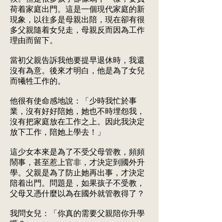
荷着家庭出門。這是一個現代家庭的新
現象，以往多是母親出陪，現在卻有很
多父親隨着女兒走，母親反而因為工作
理由而留下。
當初父親告訴我他要提早退休時，我還
沒有為意。後來才明白，他是為了女兒
而犧牲工作的。
他很有使命感地說：「少時我忙於事
業，沒有好好陪她，她也不時埋怨我，
沒有把家庭放在工作之上。因此我決定
放下工作，陪她上學去！」
這少女本來是為了不受父母管教，頻頻
鬧事，甚至惹上官非，才決定到國外升
學。父親是為了防止她再出事，才決定
陪着出門。問題是，如果孩子不受教，
父母又憑什麼以為在國外就管教得了？
我問女兒：「你真的需要父親陪你升學