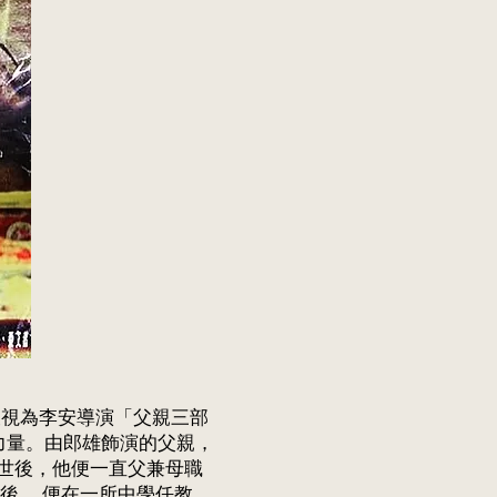
被視為李安導演「父親三部
的力量。由郎雄飾演的父親，
世後，他便一直父兼母職
後， 便在一所中學任教