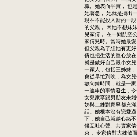
職。她表面平實， 也
她著急， 她就是擺出
現在不能投入新的一段
的父親， 因她不想妹
兒家倩， 在一間航空
家倩兒時。當時她最愛
但父親為了想她有更好
倩也把生活的重心放在
就是做好自己最小女兒
一家人，包括三姊妹，
會從早忙到晚，為女兒
數句鐘時間，就是一家
一連串的事情發生，令
女兒家寧跟男朋友未婚
姊與二姊對家寧都充滿
話。她根本沒有戀愛過
下，她自己就越心緒不
候互吐心聲。其實家倩
束， 令家倩對大姊敬