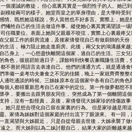
是一個虔誠的教徒， 但心底裏其實是一個烈性子的人。她已到
一副模稜兩可的樣子。她堂而皇之的單身理由，是大學時受到
感情。既然她這樣說，旁人當然也不好多言。實際上，她是
妹們犧牲自己的生活去做這件事。縱使她心裏其實渴望談一埸
公司任職要位。表面上她與父親最不咬弦，實際上心裏最疼父親
在父親工作的廚房流連，及後家倩發現自己有做廚師的天份
的生活， 極力阻止她走進廚房。此後，兩父女的鴻溝越來越
自己身上 ，一心想盡快離開這個家，過自己的生活。三女兒
的角色，循規蹈矩過日子，課餘時到快餐店兼職賺生活費，
 都不善於用語言去表達自己。他們的溝通方式，就是通過食
們準備一桌考功夫兼食之不完的佳餚，晚上一家就齊齊整整在
人邊吃邊談的時候。三姊妹原本在這個家中各有自己的角色
每個人都得重新思考自己在家中的定位。第一件做夢都想不
懷孕， 要搬出去跟男朋友同住， 突然成為了第一個離開這個
支持，沒有一點怪責 。及後，家倩發現大姊家珍的情傷故事
， 她只是想合理化自己留在家裏的行為。 但是家珍越是用
靈。家倩為姊姊對這個家庭的付出流下了眼淚來。 有一回，
一直渴望與大姊親近， 只是自從母親去世後，大姊承襲了做
而遠之。而大姊則以為二妹討厭自己， 結果大家的距離越來越