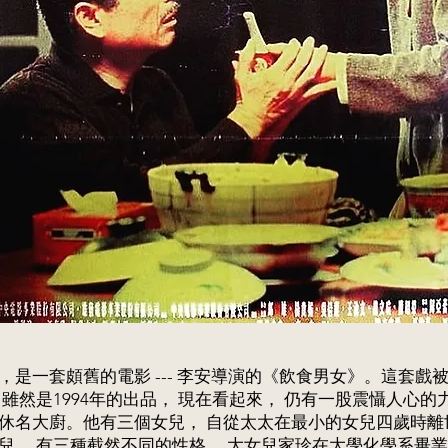
，是一套頗舊的電影 --- 李安導演的《飲食男女》。這套戲
雖然是1994年的出品， 現在看起來， 仍有一股震懾人心
休名大廚。他有三個女兒， 自從太太在最小的女兒四歲時離
兒， 有三種截然不同的性格。 大女兒家珍在大學化學系畢業