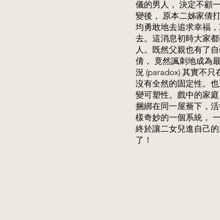
儀的男人， 決定不顧
變後， 原本二姊家倩
均勇敢地去追求幸福，
去。這消息初時大家都
人。既然父親也有了自
倩， 竟然諷刺地成為
況 (paradox)
沒有全然的固定性。也
變可塑性。戲中的家庭
捆綁在同一屋簷下，活
樣奇妙的一個系統， 
終於讓二女兒進自己的
了！