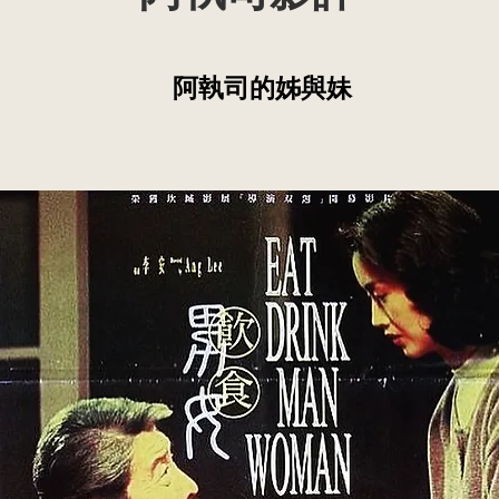
阿執司的姊與妹