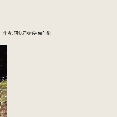
作者: 阿執司@4砵甸乍街