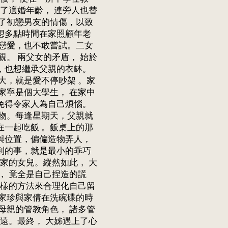
了適婚年齡， 連旁人也替
了初戀男友的情傷，以致
想多點時間在家照顧年老
戀愛，也不敢嘗試。二女
。 兩父女的矛盾， 始於
，也想繼承父親的衣缽。
大，就是愛不停吵架 。家
家寧是個大學生， 在家中
免得令家人為自己煩惱。
物。每逢星期天，父親就
一起吃飯 。飯桌上的那
與位置，偏偏造物弄人，
到的事，就是最小的乖巧
家的女兒。縱然如此， 大
， 竟全是自己捏造的謊
這樣的方法來合理化自己留
家珍與家倩在洗碗碟的時
母親的管教角色， 諸多管
遠。最終， 大姊遇上了心