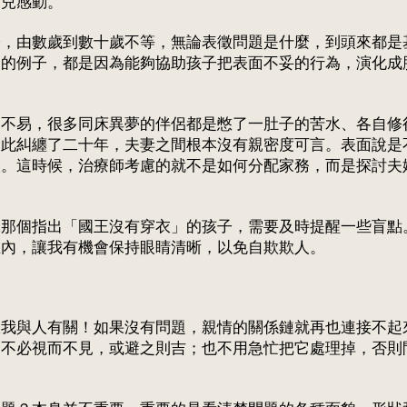
女兒感動。
子，由數歲到數十歲不等，無論表徵問題是什麼，到頭來都是
功的例子，都是因為能夠協助孩子把表面不妥的行為，演化成
來不易，很多同床異夢的伴侶都是憋了一肚子的苦水、各自修
如此糾纏了二十年，夫妻之間根本沒有親密度可言。表面說是
恨。這時候，治療師考慮的就不是如何分配家務，而是探討夫
像那個指出「國王沒有穿衣」的孩子，需要及時提醒一些盲點
在內，讓我有機會保持眼睛清晰，以免自欺欺人。
！
故我與人有關！如果沒有問題，親情的關係鏈就再也連接不起
，不必視而不見，或避之則吉；也不用急忙把它處理掉，否則