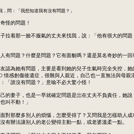
我，問：「我想知道我有沒有問題？」
個奇怪的問題！
妻子拉着那一臉不服氣的丈夫來找我，說：「他有很大的問題
别人有問題？什麼是問題？它有面貌嗎？還是莫名奇妙的一回
朋友認為她有問題，主要是看到她的兒子生氣時完全失控，她
SD 情感創傷後遺症，很難與人親近，自己也一直無法與母親
說：「誰沒有問題？」意喻不必大驚小怪！
自己的妻子，也是一早就確定問題是岀在丈夫不負責任，她說
樣也叫不動！」
天面對那麼多別人的煩惱，怎麼受得了？又問我是怎樣助人成
其沒有辦法讓别人的老公變得主動一點，或老婆溫柔一點。