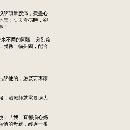
投訴頭暈腰痛，費盡心
她管；丈夫看病時，卻
事！
自帶來不同的問題，分別處
，就像一幅拼圖，配合
告訴他的，怎麼要專家
候，治療師就需要擴大
說：「我一直都擔心媽
領情的母親，經過一番