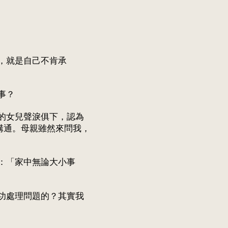
，就是自己不肯承
事？
的女兒聲淚俱下，認為
溝通。母親雖然來問我，
：「家中無論大小事
功處理問題的？其實我