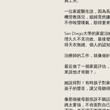
費工夫。
一位家庭醫生說，因為
機管教孫兒，媳婦竟然
不停唉聲嘆氣，順得妻
San Diego大學
理久久不見功效。最後
得天衣無縫。個人的認
治療師的工作，就像做
最近做了一個家庭評估
來說他才肯聽？」
她說得對！有時孩子對
孩子的聲音，讓父母聽
像那個被母親投訴不聽
媽太要強，不肯面對自