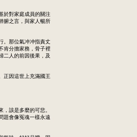
基於對家庭成員的關注
肺腑之言，與家人暢所
行。那位氣冲冲指責丈
不肯分擔家務，骨子裡
婦二人的前因後果，及
。正因這世上充滿國王
來，該是多麼的可悲。
問題會像冤魂一樣永遠