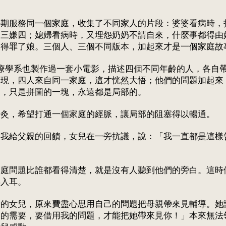
長期服務同一個家庭，收集了不同家人的片段：婆婆看病時，
嫌三嫌四；媳婦看病時，又埋怨奶奶不請自來，什麼事都得由
來得罪了娘。三個人、三個不同版本，加起來才是一個家庭故
的家庭治療學系也製作過一套小電影，描述四個不同年齡的人，各
發現，四人來自同一家庭，這才恍然大悟；他們的問題加起來
知，只是拼圖的一塊，永遠都是局部的。
針灸，希望打通一個家庭的經脈，讓局部的阻塞得以暢通。
，我給父親的回饋，女兒在一旁抗議，說：「我一直都是這樣
家庭問題比誰都看得清楚，就是沒有人聽到他們的旁白。這時
得入耳。
話的女兒，原來費盡心思用自己的問題把母親帶來見輔導。她
己的需要，要借用我的問題，才能把她帶來見你！」本來無法