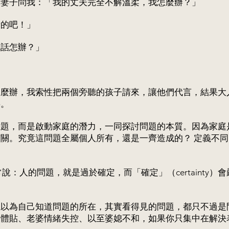
有妻子問我：「我的丈夫完全不解溫柔，我怎麼辦？」
新的吧！」
聽話怎辦？」
」
怎麼辦，我索性把兩個旁聽的孩子請來，讓他們代言，結果大
事。
難題，而是啟動家庭的潛力，一同探討問題的本質。因為家庭
關。究竟這問題全屬個人所有，還是一齊造成的？ 定義不
生前常說：人的問題，就是過於確定，而「確定」（certainty
總以為自己知道問題的所在，其實看得見的問題，都只不過是
不體貼、老婆情緒失控、以至婆媳不和，如果你只集中在解決