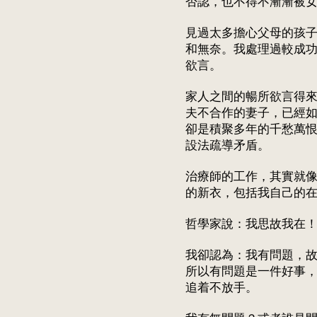
否認，也不得不漸漸被
見過太多擔心父母的孩
和無奈。我處理過較成
欲言。
家人之間的暢所欲言得
夫不合作的妻子，已經
卻是積聚多年的千愁萬
設法疏導矛盾。
治療師的工作，其實就
的新衣，包括我自己的
哲學家說：我思故我在
我卻認為：我有問題，
所以有問題是一件好事
追着不放手。