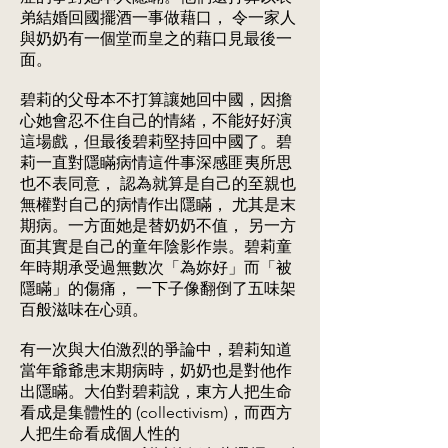
弟結婚回國擺酒一事做藉口， 令一家人
與奶奶有一個堂而皇之的藉口見最後一
面。
碧莉的父母本不打算讓她回中國，因擔
心她會忍不住自己的情緒，不能好好演
這場戲，但最後碧莉堅持回中國了。碧
莉一直對隱瞞病情這件事深感匪夷所思
也不表同意， 認為就算是自己的至親也
無權對自己的病情作出隱瞞， 尤其是末
期病。一方面她是替奶奶不值， 另一方
面其實是自己的童年陰影作祟。碧莉童
年時期承受過無數次「為妳好」而「被
隱瞞」的傷痛， 一下子像翻倒了五味架
百般滋味在心頭。
有一次與大伯激烈的爭論中，碧莉知道
當年爺爺患末期病時，奶奶也是對他作
出隱瞞。大伯對碧莉說，東方人把生命
看成是集體性的 (collectivism)，而西方
人把生命看成個人性的