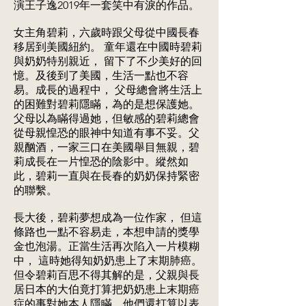
演王子逸2019年一套笑中有淚的作品。
女主角碧莉，六歲時跟父母從中國長春
移居到美國紐約。 童年還在中國時碧莉
與奶奶特别親近， 留下了不少美好的回
憶。及後到了美國，生活一點也不容
易。成長的過程中， 父母總會將生活上
的困難對碧莉隱瞞，為的是想保護她。
父母以為瞞得過她，但敏感的碧莉總會
從母親惶恐的眼神中知道有事不妥。父
親酗酒，一家三口在美國舉目無親，碧
莉成長在一片惶恐的陰影中。縱然如
此，碧莉一直與在長春的奶奶保持緊密
的聯繫。
長大後，碧莉夢想成為一位作家， 但這
條路也一點不容易走，本想申請的獎學
金也泡湯。正當生活再次陷入一片模糊
中， 這時她得知奶奶患上了末期肺癌。
但令碧莉百思不得其解的是，父親與長
居日本的大伯竟打算把奶奶患上末期癌
症的事對她本人隱瞞。他們還打算以表