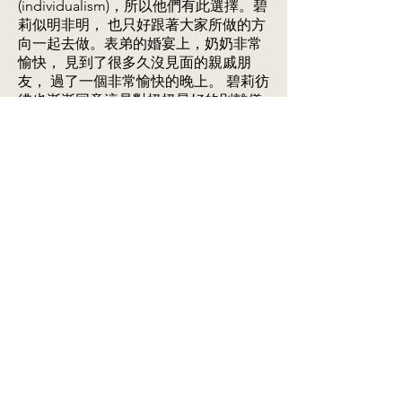
(individualism)，所以他們有此選擇。碧
莉似明非明， 也只好跟著大家所做的方
向一起去做。表弟的婚宴上，奶奶非常
愉快， 見到了很多久沒見面的親戚朋
友， 過了一個非常愉快的晚上。 碧莉彷
彿也漸漸同意這是對奶奶最好的別離儀
式。婚宴過後，碧莉含淚與奶奶度別，
跟父母回美國去。吊詭的是在片末， 奶
奶被診斷末期癌症後六年， 雖然仍然不
知道自己患病，依然健在！
家庭關係中往往有很多這些既複雜又困
難的選擇題。怎樣做才是對，有時真的
很難說得上， 絕對沒有單一的方程式！
而這也正是家庭工作有趣的地方， 換一
個角度換一個方向， 就可能是新的轉
機！