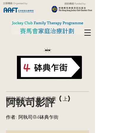
主辦機構 Organised by:
捐助機構 Funded by:
阿執司影評
阿執司的人生最末樂章 (上)
作者: 阿執司@4砵典乍街