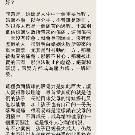
好？
問題是，婚姻是人生中一個重要旅程，
婚姻不順，以至分手，不管誰是誰非， 
對很多人都是一個痛苦的過程。千萬別
低估婚姻失敗所帶來的傷痛，這個傷疤 
一天沒有痊愈，就會長期淌血。沒有經
歷過的人，很難明白婚姻失敗所帶來的 
重大衝擊，尤其是對被動的一方，那種
被拋棄的痛楚，那股不甘心，那種被出 
賣的苦澀，那無法制止的忿怒，絕望和
暗湧，讓雙方都成為壓力鍋，一觸即 
發。
這種負面情緒的殺傷力是如此巨大，讓
人變得難以理喻，最首當其衝的就是他 
們的孩子，長期目睹父母的情緒掙扎又
無以能助，加上孩子也有自己的一份失 
落和傷痛，很容易就是這樣鎖在父母的
困擾中，不再成長，成為精神健康的一 
個重要關注，這是很令人心痛的情況。 
有不少案例，孩子已經長大成人，仍然
千方百計以各種病徵把分手的父母拴在 