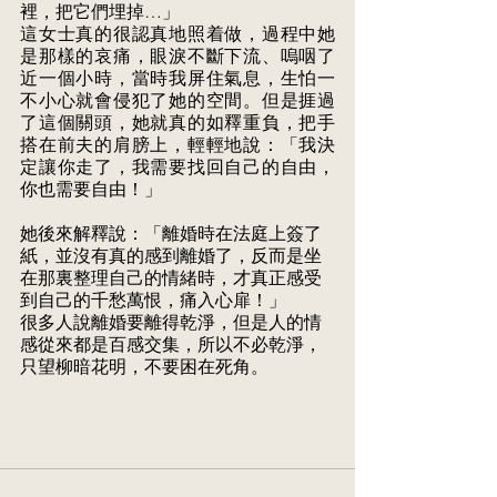
裡，把它們埋掉…」 
這女士真的很認真地照着做，過程中她
是那樣的哀痛，眼淚不斷下流、嗚咽了 
近一個小時，當時我屏住氣息，生怕一
不小心就會侵犯了她的空間。但是捱過 
了這個關頭，她就真的如釋重負，把手
搭在前夫的肩膀上，輕輕地說：「我決 
定讓你走了，我需要找回自己的自由，
你也需要自由！」 
她後來解釋說：「離婚時在法庭上簽了
紙，並沒有真的感到離婚了，反而是坐 
在那裏整理自己的情緒時，才真正感受
到自己的千愁萬恨，痛入心扉！」 
很多人說離婚要離得乾淨，但是人的情
感從來都是百感交集，所以不必乾淨， 
只望柳暗花明，不要困在死角。