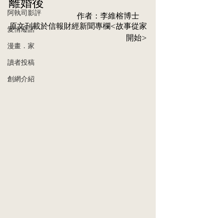
離婚後
阿執司影評
作者：李維榕博⼠    
原⽂刊載於信報財經新聞專欄<故事從家
愛情廢話
開始>
漫畫．家
讀者投稿
創網介紹