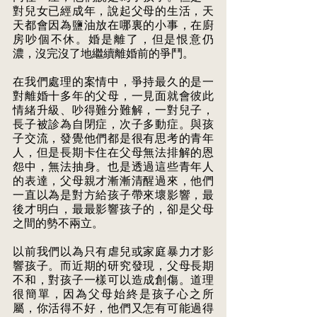
對兒女已經成年，說起父母的生活，天
天都會因為鹽油放在哪裏的小事，在廚 
房吵個不休。婚是離了，但是恨意仍
濃，沒完沒了地繼續離婚前的爭鬥。 
在我們處理的案情中，爭持最久的是一
對離婚十多年的父母，一見面就會彼此 
情緒升級、吵得難分難解，一對兒子，
長子被診為自閉症，次子多動症。與孩 
子交流，發覺他們都是很有思考的青年
人，但是長期卡住在父母無法排解的恩 
怨中，無法抽身。也是透過這些青年人
的表達，父母親才漸漸清醒過來，他們 
一直以為是對方給孩子帶來壞影響，最
後才明白，最最影響孩子的，卻是父母 
之間的勢不兩立。 
以前我們以為只有虐兒或家庭暴力才影
響孩子。而近期的研究發現，父母長期 
不和，對孩子一樣可以造成創傷。道理
很簡單，因為父母始終是孩子心之所 
屬，你活得不好，他們又怎有可能過得