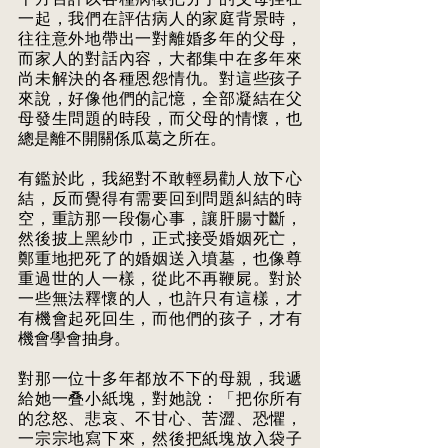
一起，我們在評估病人的家庭背景時，
往往意外地帶出一對離婚多年的父母， 
而家人的對話內容，大都集中在多年來
尚未解決的各種恩怨情仇。對這些孩子 
來說，好像他們的記憶，全部凝結在父
母發生問題的時段，而父母的情懷，也 
總是離不開關係瓜葛之所在。
有鑑於此，我絕對不敢輕易勸人放下心
結，反而覺得有需要回到問題糾結的時 
空，重訪那一段傷心事，讓肝腸寸斷，
然後披上黑紗巾，正式接受婚姻死亡， 
鄭重地把死了的婚姻送入墳墓，也像尊
重過世的人一樣，從此不再鞭屍。對於 
一些無法釋懷的人，也許只有這樣，才
有機會起死回生，而他們的孩子，才有 
機會學會抽身。 
對那一位十多年都放不下的母親，我遞
給她一叠小紙塊，對她說：「把你所有 
的忿怒、悲哀、不甘心、苦澀、恐懼，
一宗宗地寫下來，然後把紙塊放入袋子 