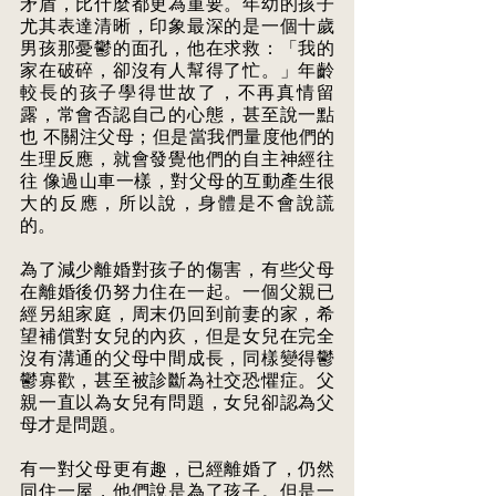
矛盾，比什麼都更為重要。年幼的孩子
尤其表達清晰，印象最深的是一個十歲 
男孩那憂鬱的面孔，他在求救：「我的
家在破碎，卻沒有人幫得了忙。」年齡 
較長的孩子學得世故了，不再真情留
露，常會否認自己的心態，甚至說一點
也 不關注父母；但是當我們量度他們的
生理反應，就會發覺他們的自主神經往
往 像過山車一樣，對父母的互動產生很
大的反應，所以說，身體是不會說謊
的。
為了減少離婚對孩子的傷害，有些父母
在離婚後仍努力住在一起。一個父親已 
經另組家庭，周末仍回到前妻的家，希
望補償對女兒的內疚，但是女兒在完全 
沒有溝通的父母中間成長，同樣變得鬱
鬱寡歡，甚至被診斷為社交恐懼症。父 
親一直以為女兒有問題，女兒卻認為父
母才是問題。 
有一對父母更有趣，已經離婚了，仍然
同住一屋，他們說是為了孩子。但是一 