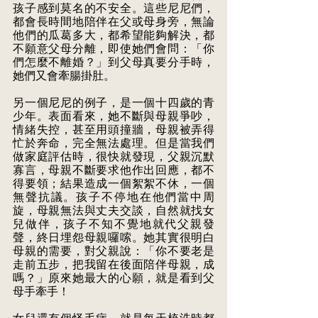
孩子感到莫名的不安全。這些尼尼們，
都會長時間地陪伴在父或母身旁，無論
他們的瓜葛多大，都希望能夠解決，都
不願意父母分離，即使她們會問：「你
們怎麼不離婚？」到父母真要分手時，
她們又會牽腸掛肚。
另一個尼尼的例子，是一個十四歲的青
少年。表面看來，她不斷與母親爭吵，
情緒失控，甚至用頭撞牆，母親被弄得
忙於奔命，完全無法處理。但是當我們
做家庭評估時，很快就發現，父親沉默
寡言，母親不斷要求他作出回應，都不
得要領；結果造成一個絮絮不休，一個
無聲抗議。孩子不停地在他們當中周
旋，母親無法與丈夫交談，自然就找女
兒做伴，孩子不知不覺地就代父親發
聲，終日埋怨母親囉嗦。她其實很明白
母親的需要，對父親說：「你不要老是
走前五步，把我留在後面陪伴母親，成
嗎？」原來她最大的心願，就是看到父
母手牽手！