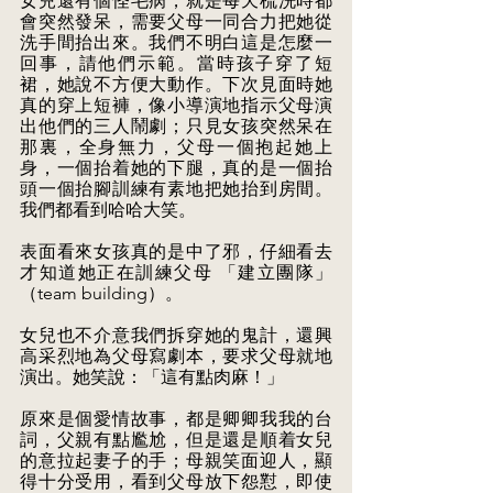
女兒還有個怪毛病，就是每天梳洗時都
會突然發呆，需要父母一同合力把她從
洗手間抬出來。我們不明白這是怎麼一
回事，請他們示範。當時孩子穿了短
裙，她說不方便大動作。下次見面時她
真的穿上短褲，像小導演地指示父母演
出他們的三人鬧劇；只見女孩突然呆在
那裏，全身無力，父母一個抱起她上
身，一個抬着她的下腿，真的是一個抬
頭一個抬腳訓練有素地把她抬到房間。
我們都看到哈哈大笑。
表面看來女孩真的是中了邪，仔細看去
才知道她正在訓練父母 「建立團隊」
（team building）。
女兒也不介意我們拆穿她的鬼計，還興
高采烈地為父母寫劇本，要求父母就地
演出。她笑說：「這有點肉麻！」
原來是個愛情故事，都是卿卿我我的台
詞，父親有點尷尬，但是還是順着女兒
的意拉起妻子的手；母親笑面迎人，顯
得十分受用，看到父母放下怨懟，即使