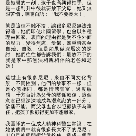
是短暫的一刻，孩子也高興得拍手。但
是一想到升中後就要放下父母，她又無
限苦惱，喃喃自語：「我不要長大！」
就是這種不離不捨，讓很多尼尼無法走
得遠，她們即使出國留學，也會以各種
理由回家。表面的理由都是受不住外面
的壓力，變得焦慮、憂鬱，嚴重時甚至
自殘、自殺。但是如果做深層次的探
討，她們往往都告訴我們：最放不下的
就是家中那無法相親相伴的老爸和老
媽！
這世上有很多尼尼，來自不同文化背
景，不同性別，他們的故事不一樣，但
是心態相同，都是情感豐富，過度敏
感，千方百計為父母的關係療傷，這個
意念已經深深地成為潛意識的一部分，
欲罷不能。而父母也會以照顧孩子為重
任，把孩子照顧得更加不想離家。
我團隊的一位成人精神科醫生常說，在
她的病房中就有很多長大不了的尼尼，
以自己的病態把父母拴住，造成一個美