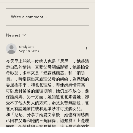
Write a comment...
Newest
cindytam
Sep 18, 2023
今天早上的第一位病人也是「尼尼」，她很清
楚自己的情緒一直受父母關係影響，她很怕父
母吵架，多年來是「煙霧感應器」和「消防
員」，時常撲出來處理父母的糾紛，為媽媽的
委屈抱不平，和爸爸理𤦎，即使媽媽情商高，
可以應付爸爸的無理取鬧，她仍是不放心，要
保護媽媽。另一方面，她知道爸爸疼愛她，卻
受不了他大男人的方式，兩父女苦無話題，爸
爸只有請她幫忙或和她爭吵才可接觸女兒。
和「尼尼」分享了兩篇文章後，她也有同感自
己困在父母和她的三角關係，認知層面上是理
解的，但情感卻不容易抽離，這正是治療的方
向，治療師會和她一起探索。