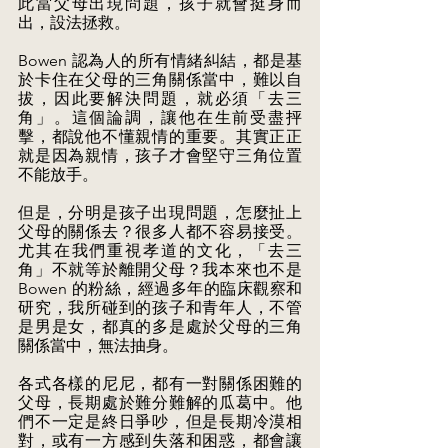
此當父母出現問題，孩子就會挺身而
出，設法拯救。
Bowen 認為人的所有情緒糾結，都是基
於卡住在父母的三角關係當中，難以自
拔，因此要解決問題，就必須「去三
角」。這個論調，讓他在生前受盡抨
擊，都說他不懂親情的重要。其實正正
就是因為親情，孩子才會堅守三角位置
不能放手。
但是，分明是孩子出現問題，怎麼扯上
父母的關係去？很多人都不容易接受。
尤其在我們重視孝道的文化，「去三
角」不就等於離開父母？我本來也不是
Bowen 的粉絲，經過多年的臨床觀察和
研究，我所碰到的孩子和青年人，不管
是男是女，都真的多是處於父母的三角
關係當中，無法抽身。
各式各樣的尼尼，都有一對關係困難的
父母，長期處於難分難解的瓜葛中。他
們不一定是終日爭吵，但是長期冷漠相
對，或有一方感到失落和困惑，都會讓