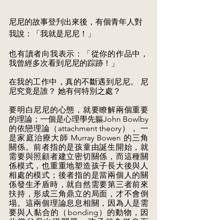
尼尼的故事登刋出來後，有個青年人對
我說：「我就是尼尼！」
也有讀者向我表示：「從你的作品中，
我曾經多次看到尼尼的踪跡！」
在我的工作中，真的不斷遇到尼尼。 尼
尼究竟是誰？ 她有何特別之處？
要明白尼尼的心態，就要瞭解兩個重要
的理論；一個是心理學先軀John Bowlby 
的依戀理論（attachment theory）， 一
是家庭治療大師 Murray Bowen 的三角
關係。前者指的是孩童由誕生開始，就
需要與照顧者建立密切關係，而這種關
係模式，也重重地塑造孩子長大後與人
相處的模式；後者指的是當兩個人的關
係發生矛盾時，就自然需要第三者前來
扶持，形成三角鼎立的局面，才不會倒
塌。這兩個理論息息相關，因為人是需
要與人黏合的（bonding）的動物，因