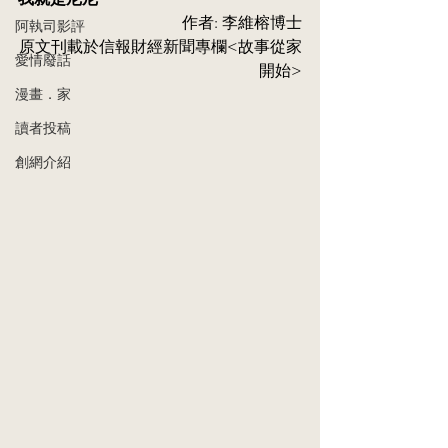
作者: 李維榕博士
阿執司影評
原⽂刊載於信報財經新聞專欄<故事從家
愛情廢話
開始>
漫畫．家
讀者投稿
創網介紹