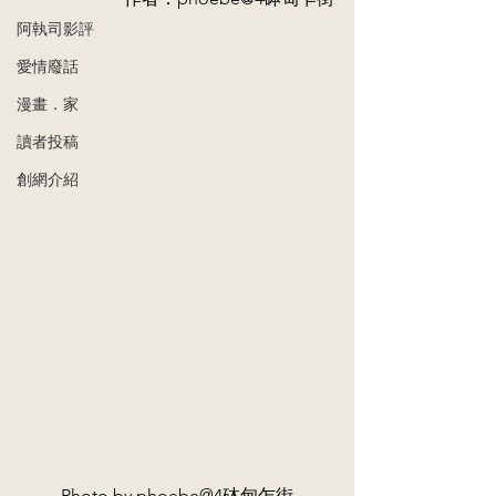
阿執司影評
愛情廢話
漫畫．家
讀者投稿
創網介紹
Photo by phoebe@4砵甸乍街