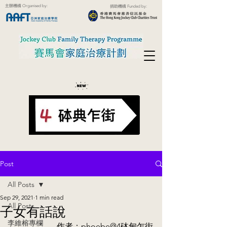
主辦機構 Organised by:
捐助機構 Funded by:
Post
All Posts
Sep 29, 2021
1 min read
All Posts
子女有話說
李維榕專欄
作者：phoebe@4砵甸乍街