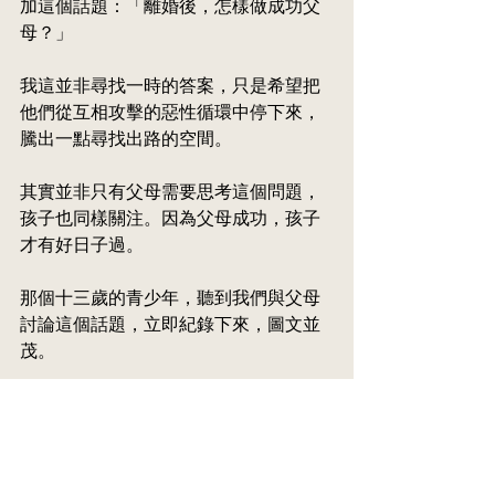
加這個話題：「離婚後，怎樣做成功父
母？」
我這並非尋找一時的答案，只是希望把
他們從互相攻擊的惡性循環中停下來，
騰出一點尋找出路的空間。
其實並非只有父母需要思考這個問題，
孩子也同樣關注。因為父母成功，孩子
才有好日子過。
那個十三歲的青少年，聽到我們與父母
討論這個話題，立即紀錄下來，圖文並
茂。
在她筆下，不成功的父母，是兩個面目
哀愁的大人僵在那裏互相指責，兩人都
是一頭煙，孩子夾在當中就像電腦失
靈、hang 機；成功的父母，是兩個面帶