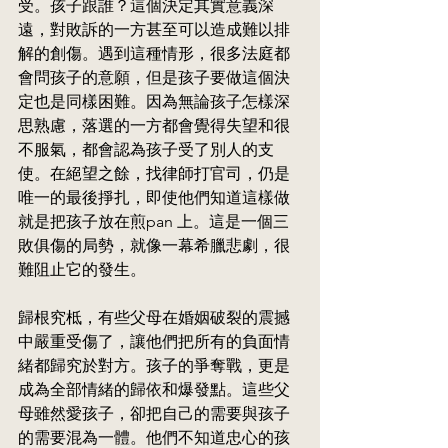
受。孩子跟誰？這個決定其實意義深
遠，對敗訴的一方甚至可以造成難以排
解的創傷。遇到這種情形，很多法庭都
會問孩子的意願，但是孩子要做這個決
定也是同樣困難。因為無論孩子怎樣深
思熟慮，落選的一方都會覺得失望和很
不服氣，都會認為孩子受了別人的支
使。在絕望之餘，找律師打官司，仍是
唯一的最後掙扎，即使他們知道這樣做
就是把孩子放在煎pan 上。這是一個三
敗俱傷的局勢，就像一幕希臘悲劇，很
難阻止它的發生。
歸根究柢，有些父母在婚姻破裂的震撼
中嚴重受傷了，讓他們把所有的負面情
緒都歸究於對方。孩子的爭奪戰，更是
成為全部情緒的歸依和爆發點。這些父
母雖然愛孩子，卻把自己的需要與孩子
的需要混為一體。他們不知道忠心的孩