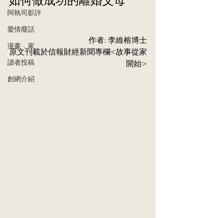
阿執司影評
愛情廢話
作者: 李維榕博士
漫畫．家
原⽂刊載於信報財經新聞專欄<
故事從家
讀者投稿
開始
>
創網介紹