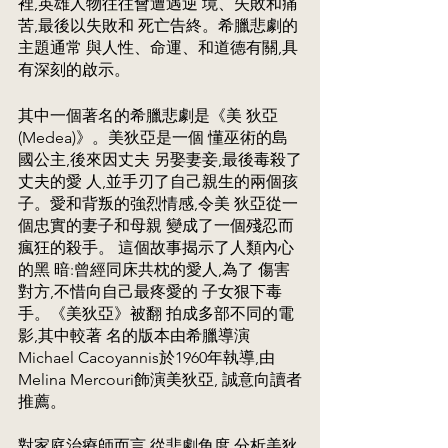
裡,英雄人物往往會遭遇逆 境、失敗和痛
苦,最後以失敗和 死亡告終。希臘悲劇的
主題通常 與人性、命運、和道德有關,具 
有深刻的啟示。 
其中一個著名的希臘悲劇是《美 狄亞
(Medea)》。美狄亞是一個 懂巫術的島
國公主,後來因丈夫 另娶妻妾,最後毒殺了
丈夫的愛 人,並手刃了自己親生的兩個孩 
子。愛和背叛的強烈情感,令美 狄亞從一
個忠實的妻子和母親 變成了一個殘忍而
瘋狂的殺手。 這個故事揭示了人類內心
的黑 暗:曾經同床共枕的愛人,為了 傷害
對方,不惜向自己最疼愛的 子女狠下毒
手。《美狄亞》被翻 拍成多部不同的電
影,其中較著 名的版本由希臘導演
Michael Cacoyannis於1960年執導,由 
Melina Mercouri飾演美狄亞, 誠意向讀者
推薦。 
對家庭治療師而言,從悲劇角度 分析美狄