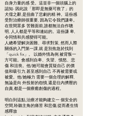
自身力量的感 受。這並非一個頭腦上的
認知- 因此說「那即是無藥可救了」的 
犬儒之辭,是扭曲了悲劇的精 神。這份感
受對治療師很重要, 因為它令我們謙卑。
在世間眾多 苦難面前,誰都無法自作聰
明, 人人都是平等和連結的。這份謙 卑,
令同情和共感變得可能。 
人總希望解決困難、尋求對策, 然而人際
關係的入門第一課,就 是別焦急於找到
「quick fix」。 以婚外情為例,被背叛一
方可能。會感到自卑、失望、憤怒、悲
傷 和沮喪。他/她可能會質疑自己 的價
值和吸引力,甚至感到自己 不再被需要或
被愛。他/她極力 需要一個合理的解釋,
無論是向 外投射的怨憤,還是往內擠壓的 
自責,都是一個療癒創傷的過程。 
明白到這點,治療才能夠建立一 個安全的
空間,聆聽主角的痛苦 和悲傷,從而產生情
感釋放 