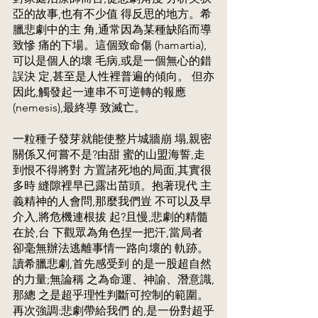
亞的故事,也有不少值 得反思的地方。希
臘悲劇中的主 角,通常因為某種缺陷而導
致慘 痛的下場。這個致命傷 (hamartia),
可以是個人的壞 毛病,或是一個無心的錯
誤決 定,甚至是人性裡普遍的傾向。 但亦
因此,觸發起一連串不可逆轉的報應
(nemesis),最終導 致滅亡。
一粒種子發芽就能使整片城牆崩 塌,親密
關係又何嘗不是?由甜 蜜的山盟海誓,走
到恨不得將對 方置諸死地的局面,其實很
多時 縫隙裡早已露出苗頭。抱著現代 主
義精神的人會問,那麼我們豈 不可以及早
介入,將危機連根拔 起?且慢,悲劇的精髓
在於,台 下觀眾為角色捏一把汗,當局者 
卻毫無辦法逃離事情一路向壞的 軌跡。
讀希臘悲劇,首先感受到 的是一股超自然
的力量;無論稱 之為命運、神諭、潛意識,
那總 之是超乎理性判斷可控制的範圍。
再次強調:悲劇帶給我們 的,是一份對超乎