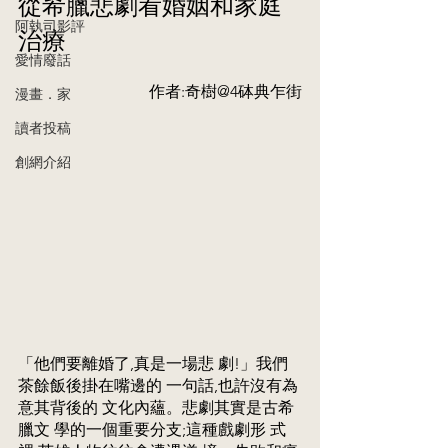
從希臘悲劇看婚姻和家庭
阿執司影評
治療
愛情廢話
作者:奇樹@4砵典乍街
漫畫．家
讀者投稿
創網介紹
「他們要離婚了,真是一場悲 劇!」我們
茶餘飯後掛在嘴邊的 一句話,也許沒有為
意其背後的 文化內蘊。悲劇其實是古希
臘文 學的一個重要分支;這種戲劇形 式