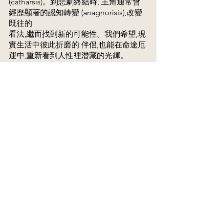
(catharsis)。到悲劇終結時, 主角通常會
經歷顯著的認知轉變 (anagnorisis),改變
既往的 
看法,繼而找到新的可能性。我們希望,現
實生活中彼此折磨的 伴侶,也能在命途厄
運中,重新看到人性裡潛藏的光輝。 
See All
Recent Posts